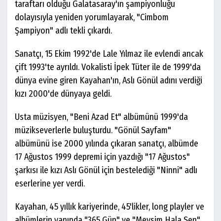
taraftarı olduğu Galatasaray'ın şampiyonluğu
dolayısıyla yeniden yorumlayarak, "Cimbom
Şampiyon" adlı tekli çıkardı.
Sanatçı, 15 Ekim 1992'de Lale Yılmaz ile evlendi ancak
çift 1993'te ayrıldı. Vokalisti İpek Tüter ile de 1999'da
dünya evine giren Kayahan'ın, Aslı Gönül adını verdiği
kızı 2000'de dünyaya geldi.
Usta müzisyen, "Beni Azad Et" albümünü 1999'da
müzikseverlerle buluşturdu. "Gönül Sayfam"
albümünü ise 2000 yılında çıkaran sanatçı, albümde
17 Ağustos 1999 depremi için yazdığı "17 Ağustos"
şarkısı ile kızı Aslı Gönül için bestelediği "Ninni" adlı
eserlerine yer verdi.
Kayahan, 45 yıllık kariyerinde, 45'likler, long playler ve
albümlerin yanında "365 Gün" ve "Mevsim Hala Sen"