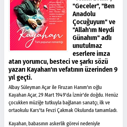
"Geceler", "Ben
Anadolu
Çocuğuyum" ve
"Allah'ım Neydi
Günahım" adlı
unutulmaz
eserlere imza
atan yorumcu, besteci ve şarkı sözü
yazarı Kayahan'ın vefatının üzerinden 9
yıl geçti.
Albay Süleyman Açar ile Firuzan Hanım'ın oğlu
Kayahan Açar, 29 Mart 1949'da İzmir'de doğdu. Henüz
çocukken müziğe tutkuyla bağlanan sanatçı, ilk ve
ortaokulu Kars'ta Fevzi Çakmak Okulunda tamamladı.
Kayahan, babasının askerlik görevi nedeniyle