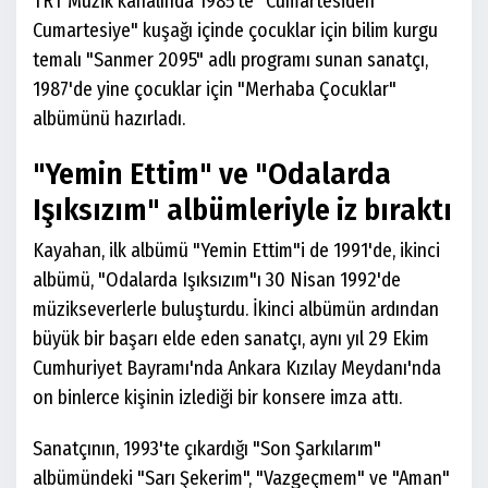
TRT Müzik kanalında 1985'te "Cumartesiden
Cumartesiye" kuşağı içinde çocuklar için bilim kurgu
temalı "Sanmer 2095" adlı programı sunan sanatçı,
1987'de yine çocuklar için "Merhaba Çocuklar"
albümünü hazırladı.
"Yemin Ettim" ve "Odalarda
Işıksızım" albümleriyle iz bıraktı
Kayahan, ilk albümü "Yemin Ettim"i de 1991'de, ikinci
albümü, "Odalarda Işıksızım"ı 30 Nisan 1992'de
müzikseverlerle buluşturdu. İkinci albümün ardından
büyük bir başarı elde eden sanatçı, aynı yıl 29 Ekim
Cumhuriyet Bayramı'nda Ankara Kızılay Meydanı'nda
on binlerce kişinin izlediği bir konsere imza attı.
Sanatçının, 1993'te çıkardığı "Son Şarkılarım"
albümündeki "Sarı Şekerim", "Vazgeçmem" ve "Aman"