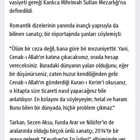
vasiyeti gereği Kanlıca Mihrimah Sultan Mezarlığı'na
defnedildi.
Romantik dizelerinin yanında inançlı yapısıyla da
bilinen sanatçı, bir röportajında şunları söylemişti:
"Ölüm bir ceza değil, bana göre bir mezuniyettir. Yani,
Cenab-ı Allah'ın katına çıkacaksınız, orada hesap
vereceksiniz. Buradaki dünyanın yalan olduğunu, eğer
bir düşünürseniz, zaten huzur kendiliğinden gelir.
Cenab-ı Allah'ın gönderdiği Kuran-ı Kerim'i okusanız,
o kitapta size ticareti nasıl yapacağınız bile
anlatılıyor. En kolayını da söyleyeyim; helal ve haram.
Bunu bilen bir dünyada, hiçbir problem çıkmaz."
Tarkan, Sezen Aksu, Funda Arar ve Nilüfer'in de
aralarında olduğu birçok ünlü sanatçı, 2014'te bir
araya gelerek "Kayahan'ın En İyileri" albümünde yer