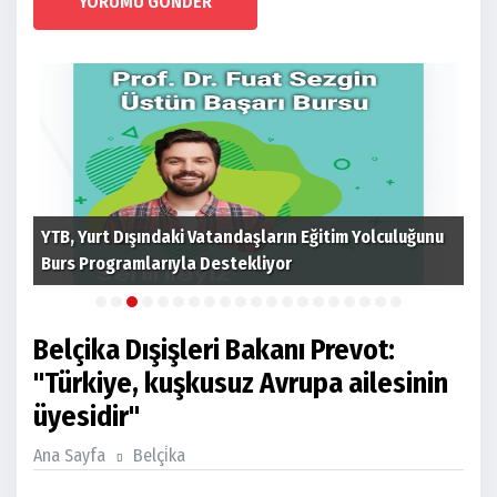
YORUMU GÖNDER
nu
Cumhurbaşkanına suikast girişiminde bulunan
Bel
timdeki FETÖ üyesi Karatepe tutuklandı
Bağ
Belçika Dışişleri Bakanı Prevot:
"Türkiye, kuşkusuz Avrupa ailesinin
üyesidir"
Ana Sayfa
Belçi̇ka