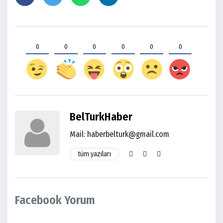
0
0
0
0
0
0
BelTurkHaber
Mail:
haberbelturk@gmail.com
tüm yazıları
Facebook Yorum