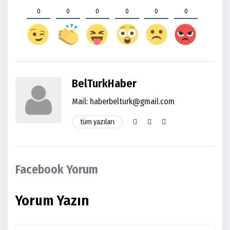
0
0
0
0
0
0
BelTurkHaber
Mail: haberbelturk@gmail.com
tüm yazıları
Facebook Yorum
Yorum Yazın