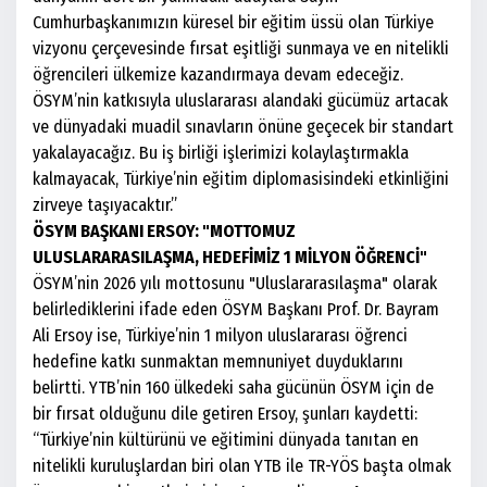
Cumhurbaşkanımızın küresel bir eğitim üssü olan Türkiye
vizyonu çerçevesinde fırsat eşitliği sunmaya ve en nitelikli
öğrencileri ülkemize kazandırmaya devam edeceğiz.
ÖSYM’nin katkısıyla uluslararası alandaki gücümüz artacak
ve dünyadaki muadil sınavların önüne geçecek bir standart
yakalayacağız. Bu iş birliği işlerimizi kolaylaştırmakla
kalmayacak, Türkiye’nin eğitim diplomasisindeki etkinliğini
zirveye taşıyacaktır.”
ÖSYM BAŞKANI ERSOY: "MOTTOMUZ
ULUSLARARASILAŞMA, HEDEFİMİZ 1 MİLYON ÖĞRENCİ"
ÖSYM’nin 2026 yılı mottosunu "Uluslararasılaşma" olarak
belirlediklerini ifade eden ÖSYM Başkanı Prof. Dr. Bayram
Ali Ersoy ise, Türkiye’nin 1 milyon uluslararası öğrenci
hedefine katkı sunmaktan memnuniyet duyduklarını
belirtti. YTB’nin 160 ülkedeki saha gücünün ÖSYM için de
bir fırsat olduğunu dile getiren Ersoy, şunları kaydetti:
“Türkiye’nin kültürünü ve eğitimini dünyada tanıtan en
nitelikli kuruluşlardan biri olan YTB ile TR-YÖS başta olmak