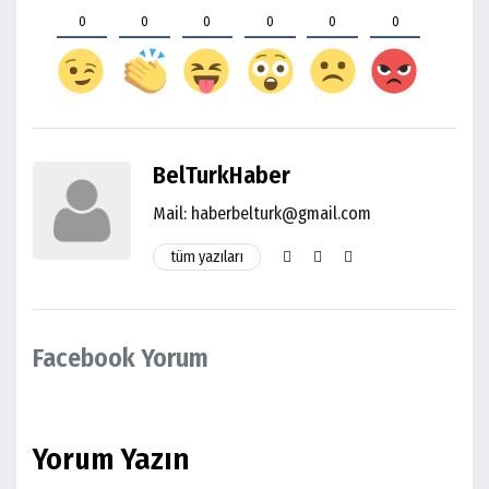
0
0
0
0
0
0
BelTurkHaber
Mail:
haberbelturk@gmail.com
tüm yazıları
Facebook Yorum
Yorum Yazın