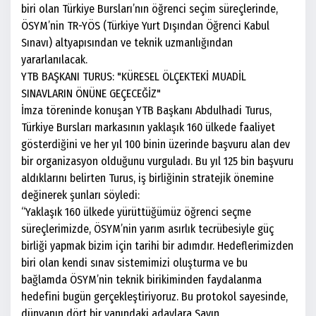
biri olan Türkiye Bursları’nın öğrenci seçim süreçlerinde,
ÖSYM’nin TR-YÖS (Türkiye Yurt Dışından Öğrenci Kabul
Sınavı) altyapısından ve teknik uzmanlığından
yararlanılacak.
YTB BAŞKANI TURUS: "KÜRESEL ÖLÇEKTEKİ MUADİL
SINAVLARIN ÖNÜNE GEÇECEĞİZ"
İmza töreninde konuşan YTB Başkanı Abdulhadi Turus,
Türkiye Bursları markasının yaklaşık 160 ülkede faaliyet
gösterdiğini ve her yıl 100 binin üzerinde başvuru alan dev
bir organizasyon olduğunu vurguladı. Bu yıl 125 bin başvuru
aldıklarını belirten Turus, iş birliğinin stratejik önemine
değinerek şunları söyledi:
“Yaklaşık 160 ülkede yürüttüğümüz öğrenci seçme
süreçlerimizde, ÖSYM’nin yarım asırlık tecrübesiyle güç
birliği yapmak bizim için tarihi bir adımdır. Hedeflerimizden
biri olan kendi sınav sistemimizi oluşturma ve bu
bağlamda ÖSYM’nin teknik birikiminden faydalanma
hedefini bugün gerçekleştiriyoruz. Bu protokol sayesinde,
dünyanın dört bir yanındaki adaylara Sayın