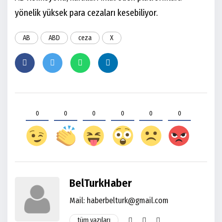
yönelik yüksek para cezaları kesebiliyor.
AB
ABD
ceza
X
0
0
0
0
0
0
BelTurkHaber
Mail: haberbelturk@gmail.com
tüm yazıları