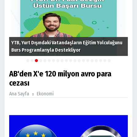
 ev
YTB, Yurt Dışındaki Vatandaşların Eğitim Yolculuğunu
Cum
Burs Programlarıyla Destekliyor
tim
AB'den X'e 120 milyon avro para
cezası
Ana Sayfa
Ekonomi̇