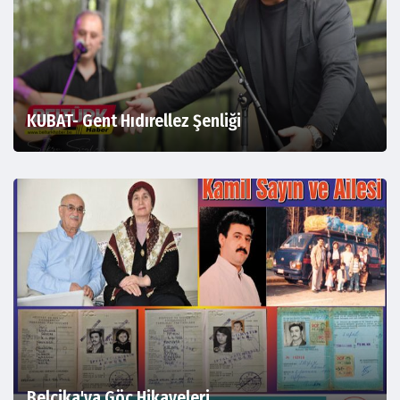
KUBAT- Gent Hıdırellez Şenliği
Belçika'ya Göç Hikayeleri