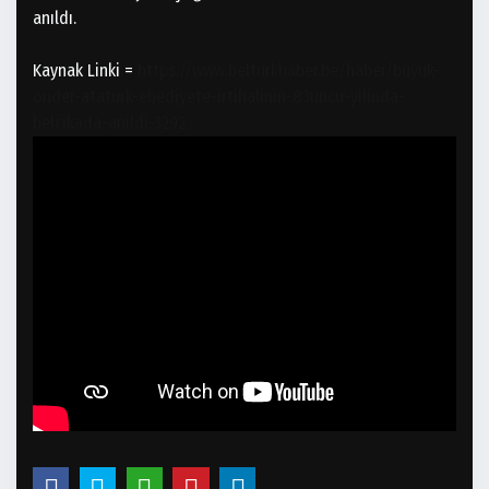
anıldı.
Kaynak Linki =
https://www.belturkhaber.be/haber/buyuk-
onder-ataturk-ebediyete-irtihalinin-83uncu-yilinda-
belcikada-anildi-3292